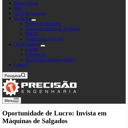
Página Inicial
Blog
Cases de Sucesso
Serviços
Projeto de Máquina
Desenvolvimento de Produtos
PMOC
Modelagem 2D e 3D
Quem Somos
Equipe
A Empresa
Movimento Empresa Júnior
Contato
Pesquisar
Menu
Oportunidade de Lucro: Invista em
Máquinas de Salgados