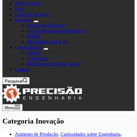
Página Inicial
Blog
Cases de Sucesso
Serviços
Projeto de Máquina
Desenvolvimento de Produtos
PMOC
Modelagem 2D e 3D
Quem Somos
Equipe
A Empresa
Movimento Empresa Júnior
Contato
Pesquisar
Menu
Categoria
Inovação
Aumento de Produção
,
Curiosidades sobre Engenharia
,