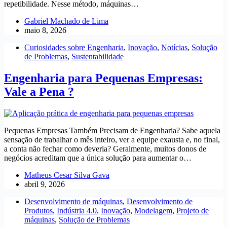
repetibilidade. Nesse método, máquinas…
Gabriel Machado de Lima
maio 8, 2026
Curiosidades sobre Engenharia
,
Inovação
,
Notícias
,
Solução
de Problemas
,
Sustentabilidade
Engenharia para Pequenas Empresas:
Vale a Pena ?
Pequenas Empresas Também Precisam de Engenharia? Sabe aquela
sensação de trabalhar o mês inteiro, ver a equipe exausta e, no final,
a conta não fechar como deveria? Geralmente, muitos donos de
negócios acreditam que a única solução para aumentar o…
Matheus Cesar Silva Gava
abril 9, 2026
Desenvolvimento de máquinas
,
Desenvolvimento de
Produtos
,
Indústria 4.0
,
Inovação
,
Modelagem
,
Projeto de
máquinas
,
Solução de Problemas