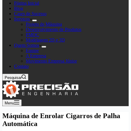
Página Inicial
Blog
Cases de Sucesso
Serviços
Projeto de Máquina
Desenvolvimento de Produtos
PMOC
Modelagem 2D e 3D
Quem Somos
Equipe
A Empresa
Movimento Empresa Júnior
Contato
Pesquisar
Menu
Máquina de Enrolar Cigarros de Palha
Automática