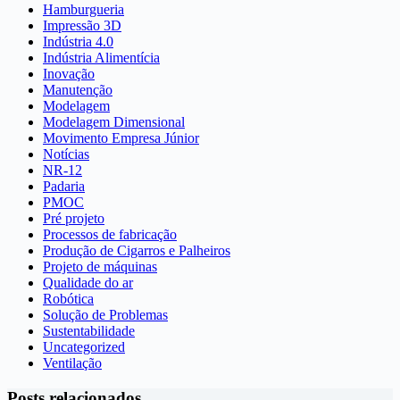
Hamburgueria
Impressão 3D
Indústria 4.0
Indústria Alimentícia
Inovação
Manutenção
Modelagem
Modelagem Dimensional
Movimento Empresa Júnior
Notícias
NR-12
Padaria
PMOC
Pré projeto
Processos de fabricação
Produção de Cigarros e Palheiros
Projeto de máquinas
Qualidade do ar
Robótica
Solução de Problemas
Sustentabilidade
Uncategorized
Ventilação
Posts relacionados