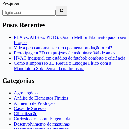
Pesquisar
Posts Recentes
PLA vs. ABS vs. PETG: Qual o Melhor Filamento para o seu
Projeto
Vale a pena automatizar uma pequena produção rural?
Prototipagem 3D em projetos de máquinas: Valide antes
HVAC industrial em estádios de futebol: conforto e eficiência
Como a Impressão 3D Reduz o Estoque Físico com a
Manufatura Sob Demanda na Indústria
Categorias
Agronegócio
Análise de Elementos Finitios
Aumento de Produção
Cases de Sucesso
Climatização
Curiosidades sobre Engenharia
Desenvolvimento de máquinas