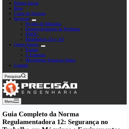
Página Inicial
Blog
Cases de Sucesso
Serviços
Projeto de Máquina
Desenvolvimento de Produtos
PMOC
Modelagem 2D e 3D
Quem Somos
Equipe
A Empresa
Movimento Empresa Júnior
Contato
Pesquisar
Menu
Guia Completo da Norma
Regulamentadora 12: Segurança no