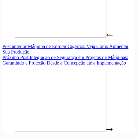
Post
anterior
Máquina de Enrolar Cigarros: Veja Como Aumentar
Sua Produção
Próximo
Post
Integração de Segurança em Projetos de Máquinas:
Garantindo a Proteção Desde a Concepção até a Implementação