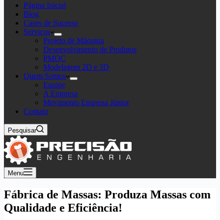
Página Inicial
Blog
Cases de Sucesso
Serviços
Projeto de Máquina
Desenvolvimento de Produtos
PMOC
Modelagem 2D e 3D
Quem Somos
Equipe
A Empresa
Movimento Empresa Júnior
Contato
Pesquisar
Menu
Fábrica de Massas: Produza Massas com
Qualidade e Eficiência!