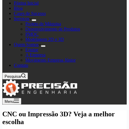
Página Inicial
Blog
Cases de Sucesso
Serviços
Projeto de Máquina
Desenvolvimento de Produtos
PMOC
Modelagem 2D e 3D
Quem Somos
Equipe
A Empresa
Movimento Empresa Júnior
Contato
Pesquisar
Menu
CNC ou Impressão 3D? Veja a melhor
escolha