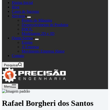
Página Inicial
Blog
Cases de Sucesso
Serviços
Projeto de Máquina
Desenvolvimento de Produtos
PMOC
Modelagem 2D e 3D
Quem Somos
Equipe
A Empresa
Movimento Empresa Júnior
Contato
Pesquisar
Menu
Rafael Borgheri dos Santos